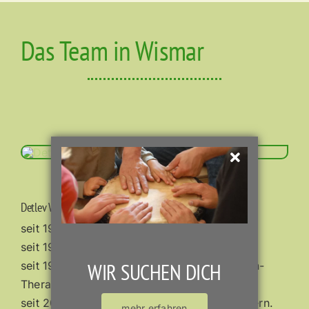
Das Team in Wismar
Detlev Welz
seit 1987 staatl. anerkannter Ergotherapeut
seit 1993 niedergelassener Ergotherapeut
WIR SUCHEN DICH
seit 1997 SI-Therapeut Zert. DVE und Bobath-
Therapeut (Kinder und Erwachsene)
seit 2003 Bobath-Lehrergotherapeut mit intern.
mehr erfahren