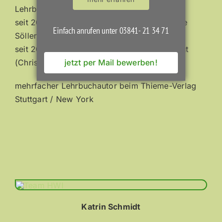
Lehrbefähigung
seit 2012 EKT-Begleiter, zertifiziert von Anne
Einfach anrufen unter 03841- 21 34 71
Söller
seit 2019 Neuro- und Biofeedback-Therapeut
(Christian Weinbeer)
jetzt per Mail bewerben!
mehrfacher Lehrbuchautor beim Thieme-Verlag
Stuttgart / New York
Katrin Schmidt