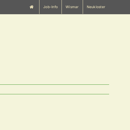
Job-Info
Wismar
Neukloster