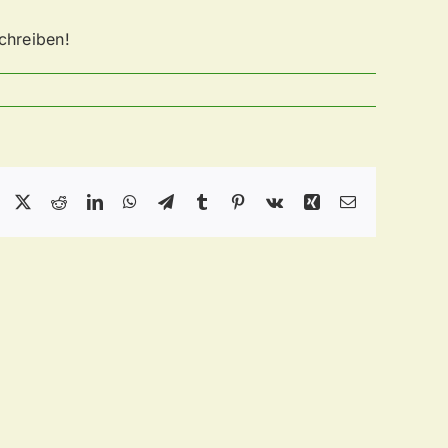
chreiben!
Facebook
X
Reddit
LinkedIn
WhatsApp
Telegram
Tumblr
Pinterest
Vk
Xing
E-
Mail